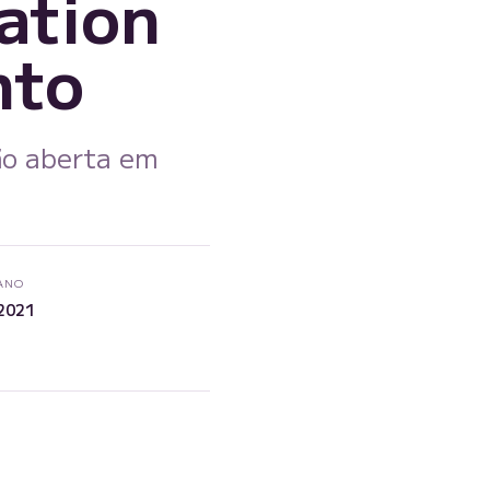
ation
nto
ão aberta em
ANO
2021