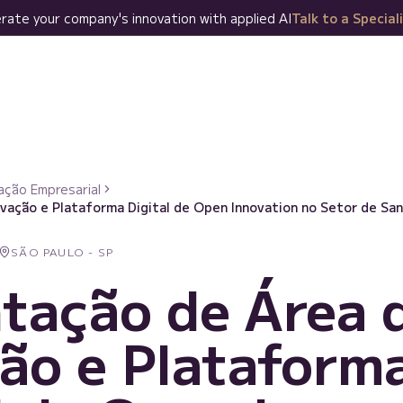
rate your company's innovation with applied AI
Talk to a Special
Who we are
Innovation Consulting
Applied AI
Solutions
Big
ação Empresarial
ovação e Plataforma Digital de Open Innovation no Setor de S
SÃO PAULO - SP
tação de Área 
ão e Plataform