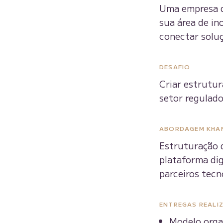
Uma empresa d
sua área de in
conectar solu
DESAFIO
Criar estrutur
setor regulado
ABORDAGEM KHA
Estruturação d
plataforma dig
parceiros tecn
ENTREGAS REALI
Modelo orga