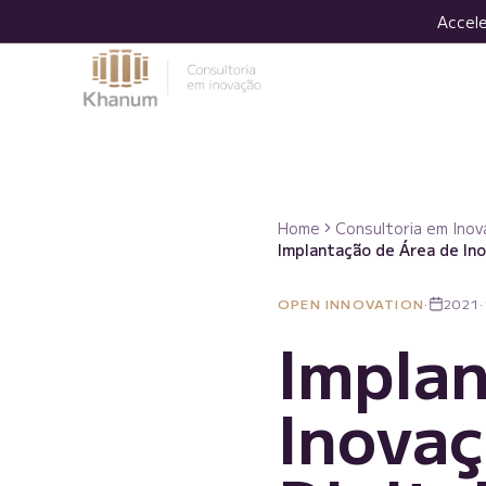
Accele
What we do
Home
Consultoria em Inov
Implantação de Área de In
OPEN INNOVATION
·
2021
·
Implan
Inovaç