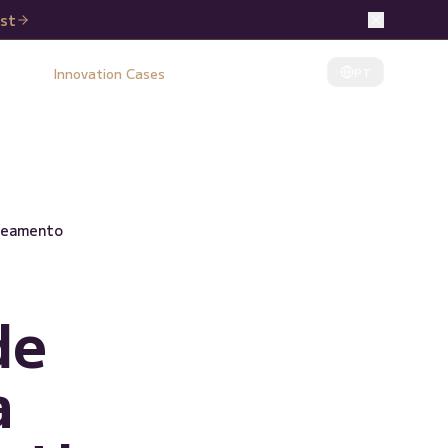
ist
PT
 Idea
Innovation Cases
Insights
Contact
aneamento
de
a