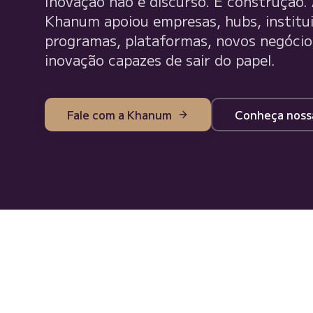
Inovação não é discurso. É construção.
Khanum apoiou empresas, hubs, institui
programas, plataformas, novos negócios
inovação capazes de sair do papel.
Fale com a Khanum
Conheça noss