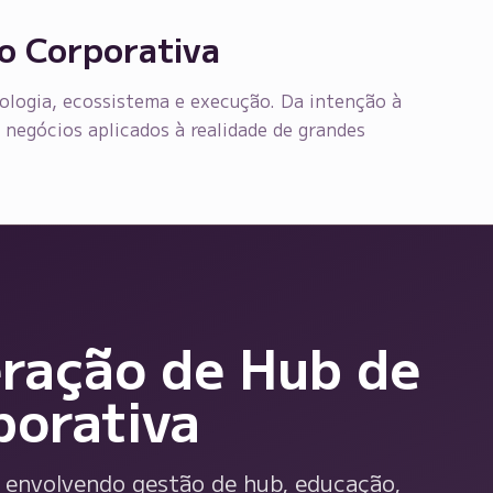
ão Corporativa
ologia, ecossistema e execução. Da intenção à
negócios aplicados à realidade de grandes
ração de Hub de
porativa
 envolvendo gestão de hub, educação,